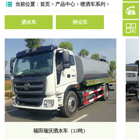
当前位置：
首页
>
产品中心
>
喷洒车系列
>
洒水车
抑尘车
福田瑞沃洒水车（12吨）